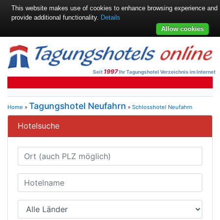
This website makes use of cookies to enhance browsing experience and
provide additional functionality.
Details
Allow cookies
1997
Seit
Ihr Tagungshotel Verzeichnis im Internet
Tagungshotel Neufahrn
Home
»
»
Schlosshotel Neufahrn
Hotelsuche