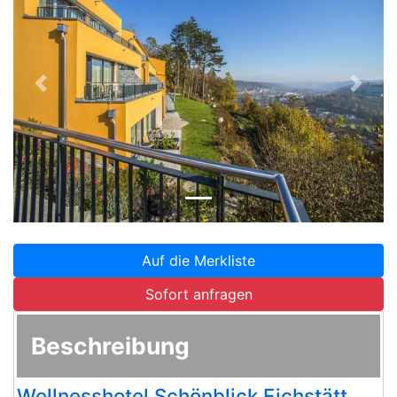
Zurück
Weite
Auf die Merkliste
Sofort anfragen
Beschreibung
Wellnesshotel Schönblick Eichstätt,