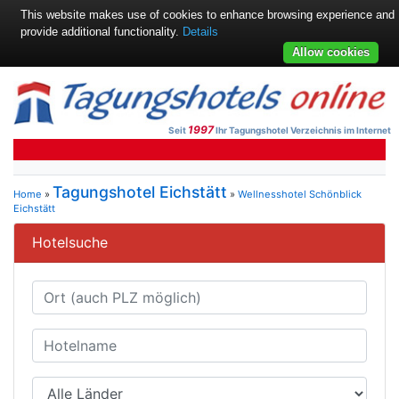
This website makes use of cookies to enhance browsing experience and
provide additional functionality.
Details
Allow cookies
1997
Seit
Ihr Tagungshotel Verzeichnis im Internet
Tagungshotel Eichstätt
Home
»
»
Wellnesshotel Schönblick
Eichstätt
Hotelsuche