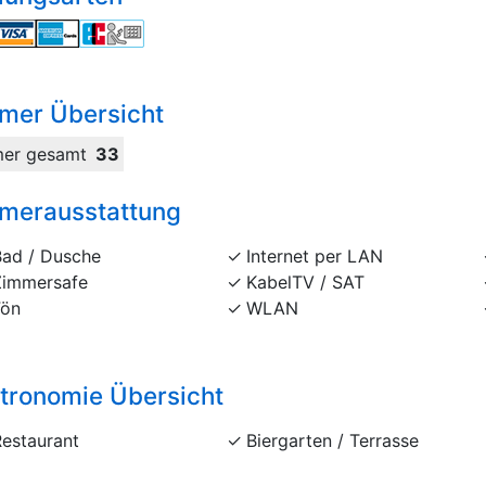
mer Übersicht
er gesamt
33
merausstattung
Bad / Dusche
Internet per LAN
Zimmersafe
KabelTV / SAT
Fön
WLAN
tronomie Übersicht
Restaurant
Biergarten / Terrasse