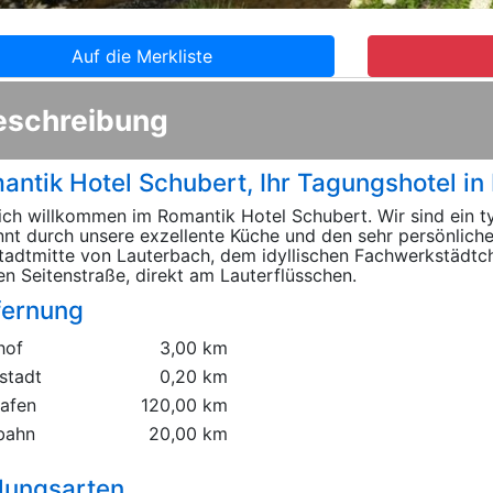
Auf die Merkliste
eschreibung
antik Hotel Schubert, Ihr Tagungshotel in
ich willkommen im Romantik Hotel Schubert. Wir sind ein ty
nt durch unsere exzellente Küche und den sehr persönlichen
tadtmitte von Lauterbach, dem idyllischen Fachwerkstädtch
en Seitenstraße, direkt am Lauterflüsschen.
fernung
hof
3,00 km
stadt
0,20 km
hafen
120,00 km
bahn
20,00 km
lungsarten