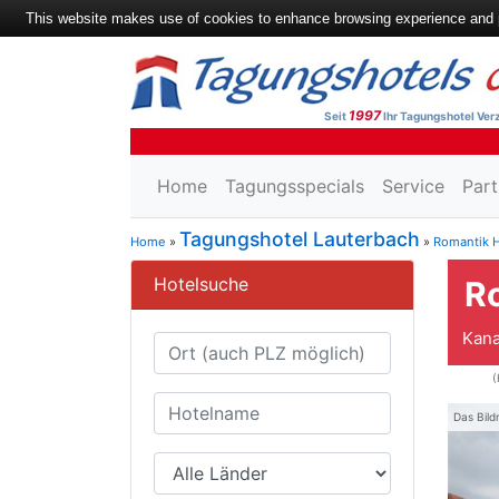
This website makes use of cookies to enhance browsing experience and pr
1997
Seit
Ihr Tagungshotel Verz
Home
Tagungsspecials
Service
Part
Tagungshotel Lauterbach
Home
»
»
Romantik H
Hotelsuche
R
Kana
(
Das Bild