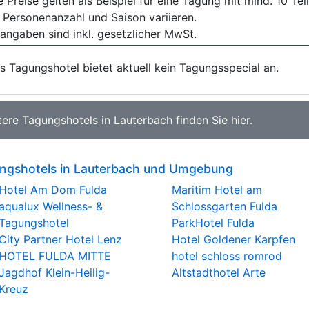
e Preise gelten als Beispiel für eine Tagung mit mind. 10 T
 Personenanzahl und Saison variieren.
sangaben sind inkl. gesetzlicher MwSt.
s Tagungshotel bietet aktuell kein Tagungsspecial an.
tere
Tagungshotels in Lauterbach
finden Sie
hier
.
ngshotels in Lauterbach und Umgebung
Hotel Am Dom Fulda
Maritim Hotel am
aqualux Wellness- &
Schlossgarten Fulda
Tagungshotel
ParkHotel Fulda
City Partner Hotel Lenz
Hotel Goldener Karpfen
HOTEL FULDA MITTE
hotel schloss romrod
Jagdhof Klein-Heilig-
Altstadthotel Arte
Kreuz