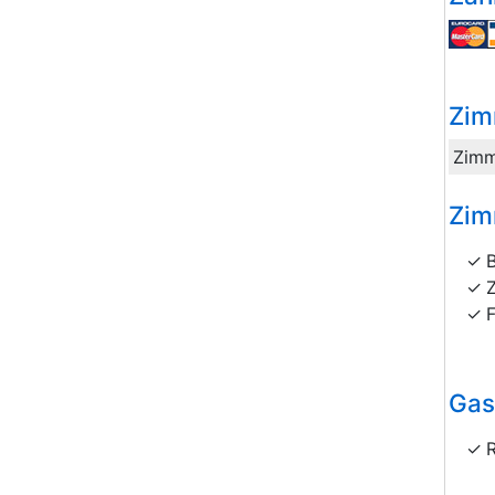
Zim
Zimm
Zim
Gas