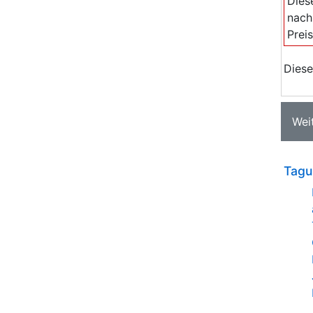
Dies
nach
Prei
Diese
Wei
Tagu