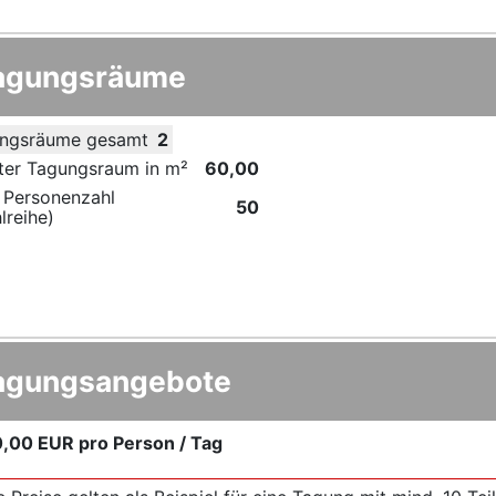
agungsräume
ngsräume gesamt
2
ter Tagungsraum in m²
60,00
 Personenzahl
50
lreihe)
agungsangebote
0,00 EUR
pro Person / Tag