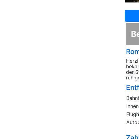
B
Rom
Herzl
bekan
der S
ruhig
Ent
Bahn
Innen
Flug
Auto
Zah