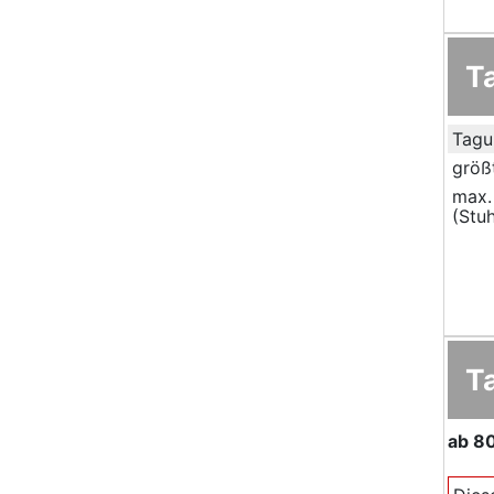
T
Tagu
größ
max.
(Stuh
T
ab
8