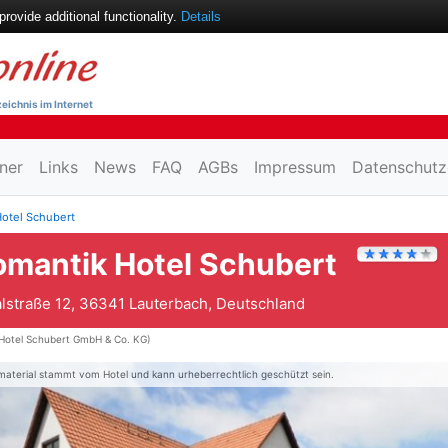
ovide additional functionality.
Details
eichnis im Internet
ner
Links
News
FAQ
AGBs
Impressum
Datenschutz
otel Schubert
omantik Hotel Schubert
lstraße 12, 36341 Lauterbach, Deutschland
Hotel Schubert GmbH & Co. KG)
material stammt vom Hotel und kann urheberrechtlich geschützt sein.