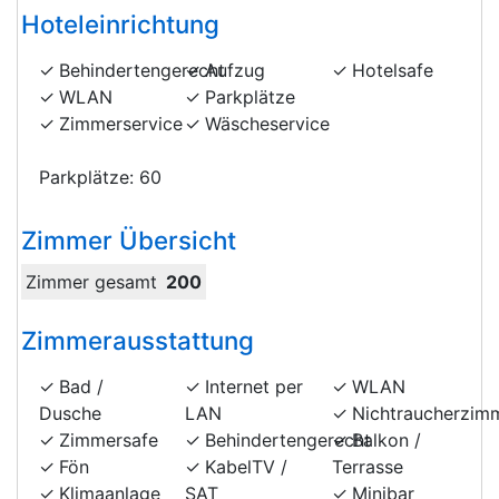
Hoteleinrichtung
Behindertengerecht
Aufzug
Hotelsafe
WLAN
Parkplätze
Zimmerservice
Wäscheservice
Parkplätze: 60
Zimmer Übersicht
Zimmer gesamt
200
Zimmerausstattung
Bad /
Internet per
WLAN
Dusche
LAN
Nichtraucherzim
Zimmersafe
Behindertengerecht
Balkon /
Fön
KabelTV /
Terrasse
Klimaanlage
SAT
Minibar