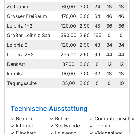
ZeitRaum
60,00
3,00
24
18
18
4
Grosser FreiRaum
170,00
3,00
64
46
46
1
Leibniz 1+2
120,00
2,90
48
36
36
1
Großer Leibniz Saal
390,00
2,90
166
0
0
1
Leibniz 3
120,00
2,90
48
34
34
9
Leibniz 2+3
255,00
2,90
96
44
44
1
DenkArt
37,00
3,00
0
12
12
Impuls
90,00
3,00
32
18
18
4
Tagungssuite
35,00
3,00
0
0
10
Technische Ausstattung
Beamer
Bühne
Computeranschlü
Internet
Stellwände
Podium
Flipchart
Leinwand
Videoanlage