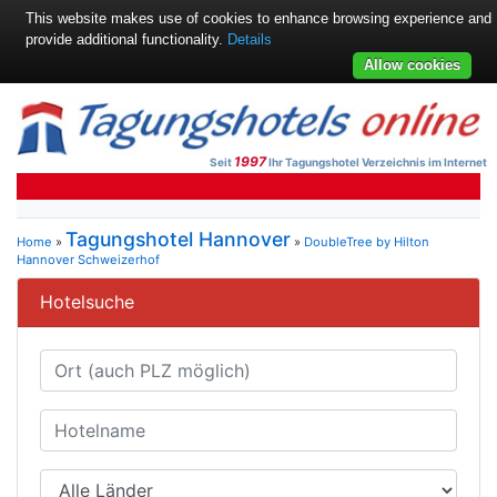
This website makes use of cookies to enhance browsing experience and
provide additional functionality.
Details
Allow cookies
1997
Seit
Ihr Tagungshotel Verzeichnis im Internet
Tagungshotel Hannover
Home
»
»
DoubleTree by Hilton
Hannover Schweizerhof
Hotelsuche