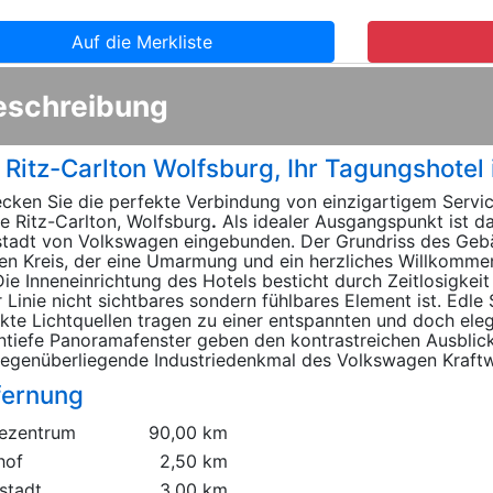
Auf die Merkliste
eschreibung
 Ritz-Carlton Wolfsburg, Ihr Tagungshotel
cken Sie die perfekte Verbindung von einzigartigem Servic
e Ritz-Carlton, Wolfsburg
.
Als idealer Ausgangspunkt ist da
tadt von Volkswagen eingebunden. Der Grundriss des Geb
en Kreis, der eine Umarmung und ein herzliches Willkomme
 Die Inneneinrichtung des Hotels besticht durch Zeitlosigkei
r Linie nicht sichtbares sondern fühlbares Element ist. Edl
ekte Lichtquellen tragen zu einer entspannten und doch el
tiefe Panoramafenster geben den kontrastreichen Ausblic
egenüberliegende Industriedenkmal des Volkswagen Kraftwe
fernung
ezentrum
90,00 km
hof
2,50 km
stadt
3,00 km