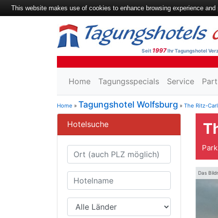
This website makes use of cookies to enhance browsing experience and pr
1997
Seit
Ihr Tagungshotel Verz
Home
Tagungsspecials
Service
Part
Tagungshotel Wolfsburg
Home
»
»
The Ritz-Car
Hotelsuche
Th
Park
Das Bild