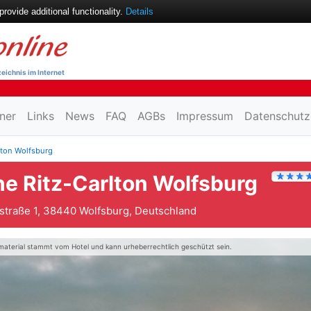
ovide additional functionality.
Details
eichnis im Internet
ner
Links
News
FAQ
AGBs
Impressum
Datenschutz
lton Wolfsburg
e Ritz-Carlton Wolfsburg
straße 1, 38440 Wolfsburg, Deutschland
material stammt vom Hotel und kann urheberrechtlich geschützt sein.