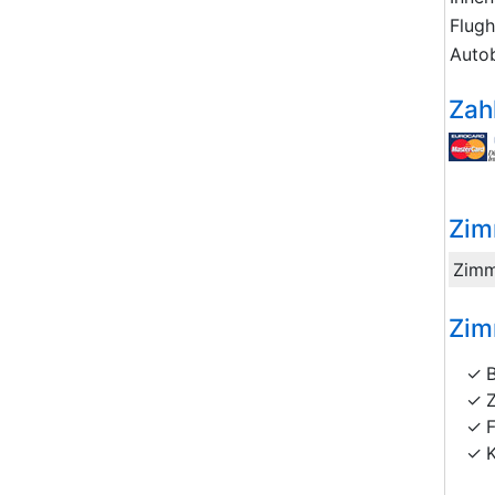
Flug
Auto
Zah
Zim
Zimm
Zim