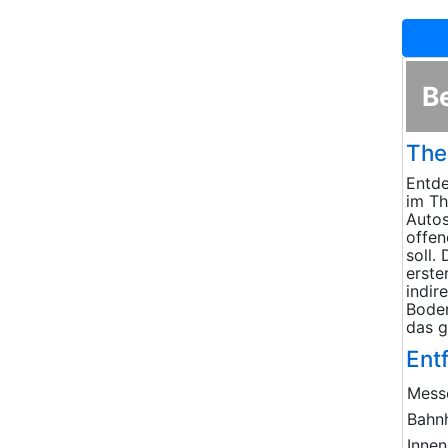
B
The
Entde
im Th
Autos
offen
soll.
erste
indir
Boden
das g
Ent
Mess
Bahn
Innen