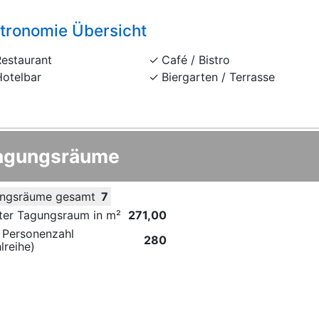
tronomie Übersicht
Restaurant
Café / Bistro
Hotelbar
Biergarten / Terrasse
agungsräume
ngsräume gesamt
7
ter Tagungsraum in m²
271,00
 Personenzahl
280
lreihe)