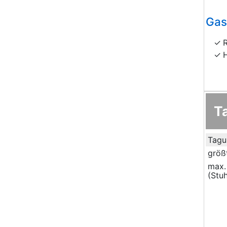
Gas
T
Tagu
größ
max.
(Stuh