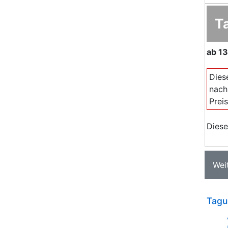
T
ab
13
Dies
nach
Prei
Diese
Wei
Tagu