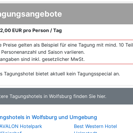
agungsangebote
2,00 EUR
pro Person / Tag
e Preise gelten als Beispiel für eine Tagung mit mind. 10 T
 Personenanzahl und Saison variieren.
sangaben sind inkl. gesetzlicher MwSt.
s Tagungshotel bietet aktuell kein Tagungsspecial an.
tere
Tagungshotels in Wolfsburg
finden Sie
hier
.
ngshotels in Wolfsburg und Umgebung
AVALON Hotelpark
Best Western Hotel