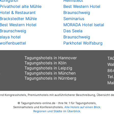
Königshof
Helmstedt
Privathotel alte Mühle
Best Western Hotel
Hotel & Restaurant
Braunschweig
Brackstedter Mühle
Seminarius
Best Western Hotel
MORADA Hotel Isetal
Braunschweig
Das Seela
elaya hotel
Braunschweig
wolfenbuettel
Parkhotel Wolfsburg
Tagungshotels in Hannover
TA
Tagungshotels in Köln
Wal
Tagungshotels in Leipzig
864
n
Tagungshotels in München
Tel
Tagungshotels in Nürnberg
Mai
 und Kongresshotels, Premiumhotels mit ausführlicherer Beschreibung, Übersicht 
© Tagungshotels-online.de - Ihre Nr. 1 für Tagungshotels,
Seminarhotels und Konferenzhotels.
Alle Hotels auf einen Blick
.
Regionen und Städte im Überblick
.