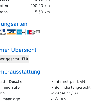
hafen
100,00 km
bahn
5,50 km
lungsarten
mer Übersicht
er gesamt
170
merausstattung
Bad / Dusche
Internet per LAN
Zimmersafe
Behindertengerecht
Fön
KabelTV / SAT
Klimaanlage
WLAN