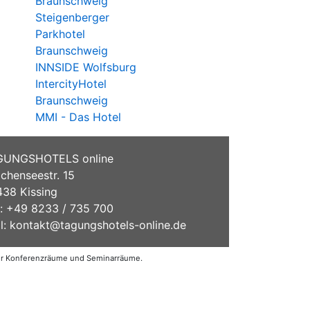
Braunschweig
Steigenberger
Parkhotel
Braunschweig
INNSIDE Wolfsburg
IntercityHotel
Braunschweig
MMI - Das Hotel
GUNGSHOTELS online
chenseestr. 15
38 Kissing
.: +49 8233 / 735 700
l:
kontakt@tagungshotels-online.de
der Konferenzräume und Seminarräume.