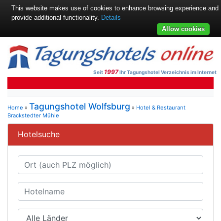
This website makes use of cookies to enhance browsing experience and
provide additional functionality.
Details
Allow cookies
1997
Seit
Ihr Tagungshotel Verzeichnis im Internet
Tagungshotel Wolfsburg
Home
»
»
Hotel & Restaurant
Brackstedter Mühle
Hotelsuche