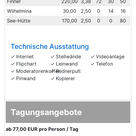
Finner
220,00
3,38
72
30
50
1
Wilhelmina
30,00
2,50
0
14
16
See-Hütte
170,00
2,50
0
0
80
1
Technische Ausstattung
Internet
Stellwände
Videoanlage
Flipchart
Leinwand
Telefon
Moderatorenkoffer
Rednerpult
Pinwand
Kopierer
Tagungsangebote
ab
77,00 EUR
pro Person / Tag