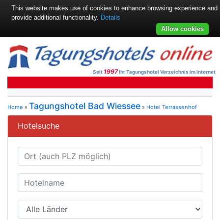
This website makes use of cookies to enhance browsing experience and
provide additional functionality.
Details
Allow cookies
1997
Seit
Ihr Tagungshotel Verzeichnis im Internet
Tagungshotel Bad Wiessee
Home
»
»
Hotel Terrassenhof
Hotelsuche