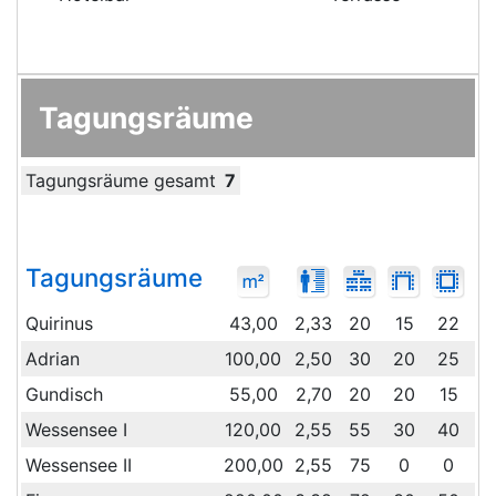
Tagungsräume
Tagungsräume gesamt
7
Tagungsräume
Quirinus
43,00
2,33
20
15
22
4
Adrian
100,00
2,50
30
20
25
5
Gundisch
55,00
2,70
20
20
15
4
Wessensee I
120,00
2,55
55
30
40
8
Wessensee II
200,00
2,55
75
0
0
1