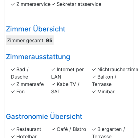
Zimmerservice
Sekretariatsservice
Zimmer Übersicht
Zimmer gesamt
95
Zimmerausstattung
Bad /
Internet per
Nichtraucherzim
Dusche
LAN
Balkon /
Zimmersafe
KabelTV /
Terrasse
Fön
SAT
Minibar
Gastronomie Übersicht
Restaurant
Café / Bistro
Biergarten /
Hotelbar
Terrasse