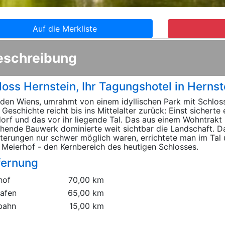
Auf die Merkliste
eschreibung
loss Hernstein, Ihr Tagungshotel in Hernst
den Wiens, umrahmt von einem idyllischen Park mit Schlosst
 Geschichte reicht bis ins Mittelalter zurück: Einst sicherte
orf und das vor ihr liegende Tal. Das aus einem Wohntrakt 
hende Bauwerk dominierte weit sichtbar die Landschaft.
terungen nur schwer möglich waren, errichtete man im Tal 
 Meierhof - den Kernbereich des heutigen Schlosses.
fernung
hof
70,00 km
hafen
65,00 km
bahn
15,00 km