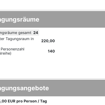
agungsräume
ngsräume gesamt
24
ter Tagungsraum in
220,00
 Personenzahl
140
lreihe)
agungsangebote
,00 EUR
pro Person / Tag