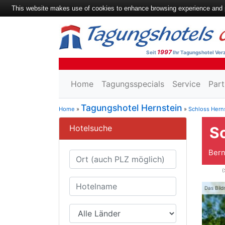
This website makes use of cookies to enhance browsing experience and pr
1997
Seit
Ihr Tagungshotel Verz
Home
Tagungsspecials
Service
Part
Tagungshotel Hernstein
Home
»
»
Schloss Hern
Hotelsuche
S
Bern
(
Das Bild