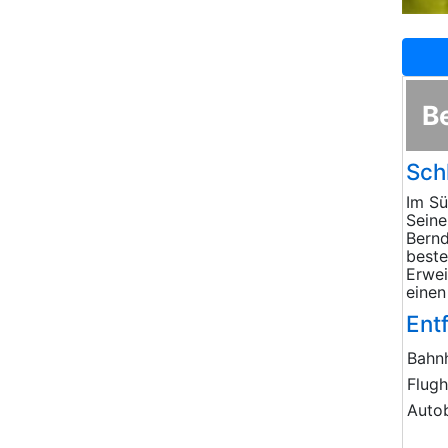
B
Sch
Im Sü
Seine
Bernd
beste
Erwei
einen
Ent
Bahn
Flug
Auto