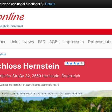
ovide additional functionality.
Details
eichnis im Internet
ner
Links
News
FAQ
AGBs
Impressum
Datenschutz
stein
chloss Hernstein
dorfer Straße 32, 2560 Hernstein, Österreich
Schloss Hernstein Hotelbetriebsgesellschaft mbH)
material stammt vom Hotel und kann urheberrechtlich geschützt sein.