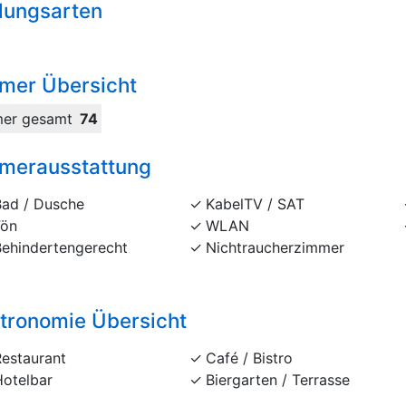
lungsarten
mer Übersicht
er gesamt
74
merausstattung
Bad / Dusche
KabelTV / SAT
Fön
WLAN
Behindertengerecht
Nichtraucherzimmer
tronomie Übersicht
Restaurant
Café / Bistro
Hotelbar
Biergarten / Terrasse