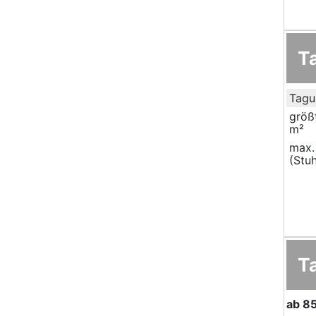
T
Tagu
größ
m²
max.
(Stuh
T
ab
85