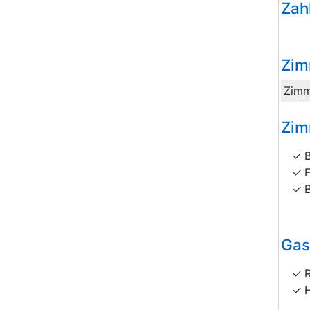
Zah
Zim
Zimm
Zim
Gas