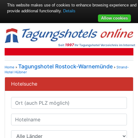
This website makes use of cookies to enhance browsing experience and
provide additional functionality.
Details
Allow cookies
1997
Seit
Ihr Tagungshotel Verzeichnis im Internet
Tagungshotel Rostock-Warnemünde
Home
»
»
Strand-
Hotel Hübner
Hotelsuche