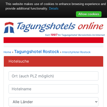
This website makes use of cookies to enhance browsing experience and
provide additional functionality.
Details
Allow cookies
1997
Seit
Ihr Tagungshotel Verzeichnis im Internet
Tagungshotel Rostock
Home
»
»
IntercityHotel Rostock
Hotelsuche