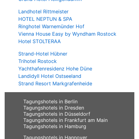
Landhotel Rittmeister
HOTEL NEPTUN & SPA
Ringhotel Warnemünder Hof
Vienna House Easy by Wyndham Rostock
Hotel STOLTERAA
Strand-Hotel Hübner
Trihotel Rostock
Yachthafenresidenz Hohe Düne
Landidyll Hotel Ostseeland
Strand Resort Markgrafenheide
Tagungshotels in Berlin
Tagungshotels in Dresden
Tagungshotels in Düsseldorf
Tagungshotels in Frankfurt am Main
Tagungshotels in Hamburg
Tagungshotels in Hannover