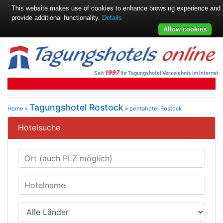
This website makes use of cookies to enhance browsing experience and
provide additional functionality.
Details
Allow cookies
1997
Seit
Ihr Tagungshotel Verzeichnis im Internet
Tagungshotel Rostock
Home
»
»
pentahotel Rostock
Hotelsuche