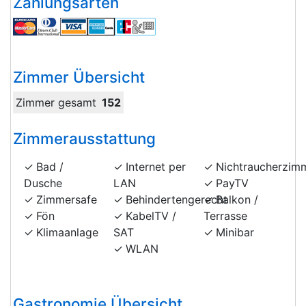
Zahlungsarten
Zimmer Übersicht
Zimmer gesamt
152
Zimmerausstattung
Bad /
Internet per
Nichtraucherzim
Dusche
LAN
PayTV
Zimmersafe
Behindertengerecht
Balkon /
Fön
KabelTV /
Terrasse
Klimaanlage
SAT
Minibar
WLAN
Gastronomie Übersicht