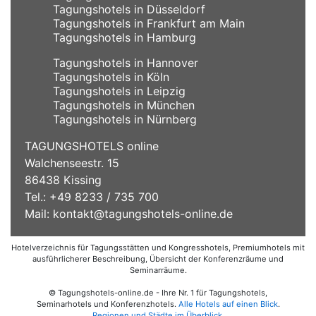
Tagungshotels in Düsseldorf
Tagungshotels in Frankfurt am Main
Tagungshotels in Hamburg
Tagungshotels in Hannover
Tagungshotels in Köln
Tagungshotels in Leipzig
Tagungshotels in München
Tagungshotels in Nürnberg
TAGUNGSHOTELS online
Walchenseestr. 15
86438 Kissing
Tel.: +49 8233 / 735 700
Mail:
kontakt@tagungshotels-online.de
Hotelverzeichnis für Tagungsstätten und Kongresshotels, Premiumhotels mit
ausführlicherer Beschreibung, Übersicht der Konferenzräume und
Seminarräume.
© Tagungshotels-online.de - Ihre Nr. 1 für Tagungshotels,
Seminarhotels und Konferenzhotels.
Alle Hotels auf einen Blick
.
Regionen und Städte im Überblick
.