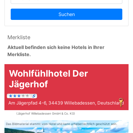
Suchen
Merkliste
Aktuell befinden sich keine Hotels in Ihrer
Merkliste.
Wohlfühlhotel Der
Jägerhof
Am Jägerpfad 4-6, 34439 Willebadessen, Deutschland
(Jägerhof Willebadessen GmbH & Co. KG)
Das Bildmaterial stammt vom Hotel und kann urheberrechtlich geschützt sein.