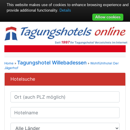
This website makes use of cookies to enhance browsing experience and
provide additional functionality.
Details
Allow cookies
1997
Seit
Ihr Tagungshotel Verzeichnis im Internet
Tagungshotel Willebadessen
Home
»
»
Wohlfühlhotel Der
Jägerhof
Hotelsuche