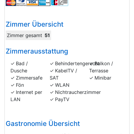
Zimmer Übersicht
Zimmer gesamt
51
Zimmerausstattung
Bad /
Behindertengerecht
Balkon /
Dusche
KabelTV /
Terrasse
Zimmersafe
SAT
Minibar
Fön
WLAN
Internet per
Nichtraucherzimmer
LAN
PayTV
Gastronomie Übersicht