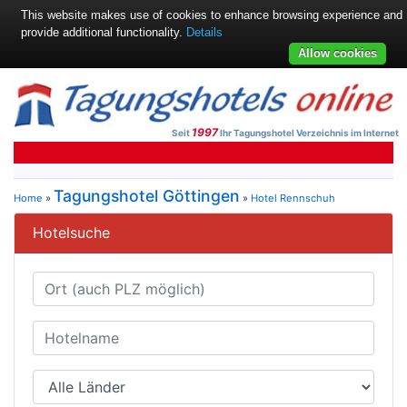
This website makes use of cookies to enhance browsing experience and
provide additional functionality.
Details
Allow cookies
1997
Seit
Ihr Tagungshotel Verzeichnis im Internet
Tagungshotel Göttingen
Home
»
»
Hotel Rennschuh
Hotelsuche