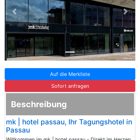
Zurück
Weite
Auf die Merkliste
Sofort anfragen
Beschreibung
mk | hotel passau, Ihr Tagungshotel in
Passau
Willkommen im mk | hotel passau - Direkt im Herzen