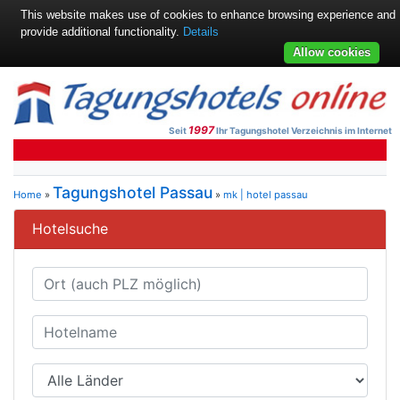
This website makes use of cookies to enhance browsing experience and
provide additional functionality.
Details
Allow cookies
1997
Seit
Ihr Tagungshotel Verzeichnis im Internet
Tagungshotel Passau
Home
»
»
mk | hotel passau
Hotelsuche