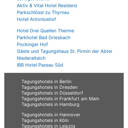
Aktiv & Vital Hotel Residenz
Parkschlössl zu Thyrnau
Hotel Antoniushof
Hotel Drei Quellen Therme
Parkhotel Bad Griesbach
Pockinger Hof
Gäste und Tagungshaus St. Pirmin der Abtei
Niederalteich
IBB Hotel Passau Süd
Tagungshotels in Berlin
Tagungshotels in Dresden
Tagungshotels in Düsseldorf
Tagungshotels in Frankfurt am Main
Tagungshotels in Hamburg
Tagungshotels in Hannover
Tagungshotels in Köln
Tagungshotels in Leipzig