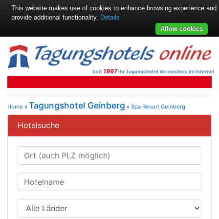
This website makes use of cookies to enhance browsing experience and
provide additional functionality.
Details
Allow cookies
1997
Seit
Ihr Tagungshotel Verzeichnis im Internet
Tagungshotel Geinberg
Home
»
»
Spa Resort Geinberg
Hotelsuche