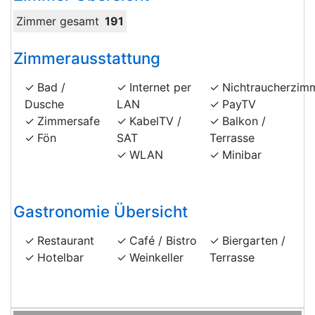
Zimmer gesamt
191
Zimmerausstattung
Bad /
Internet per
Nichtraucherzim
Dusche
LAN
PayTV
Zimmersafe
KabelTV /
Balkon /
Fön
SAT
Terrasse
WLAN
Minibar
Gastronomie Übersicht
Restaurant
Café / Bistro
Biergarten /
Hotelbar
Weinkeller
Terrasse