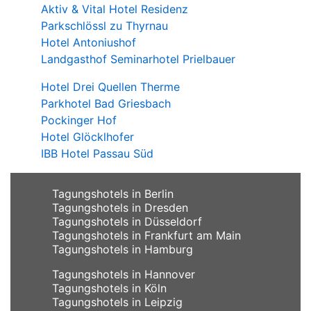
Aktiv & Vital Hotel Residenz
Parkschlössl zu Thyrnau
Hotel Antoniushof
Landgasthof Seminarhotel Prielbauer
Hotel Drei Quellen Therme
Parkhotel Bad Griesbach
Pockinger Hof
Hotel Glöcklhofer
IBB Hotel Passau Süd
Tagungshotels in Berlin
Tagungshotels in Dresden
Tagungshotels in Düsseldorf
Tagungshotels in Frankfurt am Main
Tagungshotels in Hamburg
Tagungshotels in Hannover
Tagungshotels in Köln
Tagungshotels in Leipzig