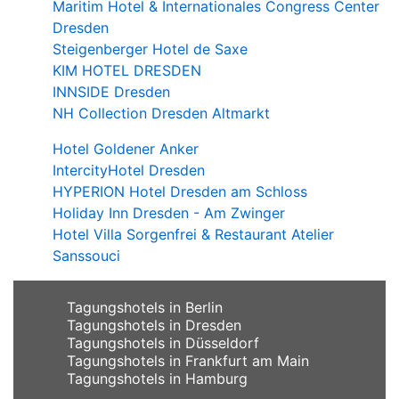
Maritim Hotel & Internationales Congress Center
Dresden
Steigenberger Hotel de Saxe
KIM HOTEL DRESDEN
INNSIDE Dresden
NH Collection Dresden Altmarkt
Hotel Goldener Anker
IntercityHotel Dresden
HYPERION Hotel Dresden am Schloss
Holiday Inn Dresden - Am Zwinger
Hotel Villa Sorgenfrei & Restaurant Atelier
Sanssouci
Tagungshotels in Berlin
Tagungshotels in Dresden
Tagungshotels in Düsseldorf
Tagungshotels in Frankfurt am Main
Tagungshotels in Hamburg