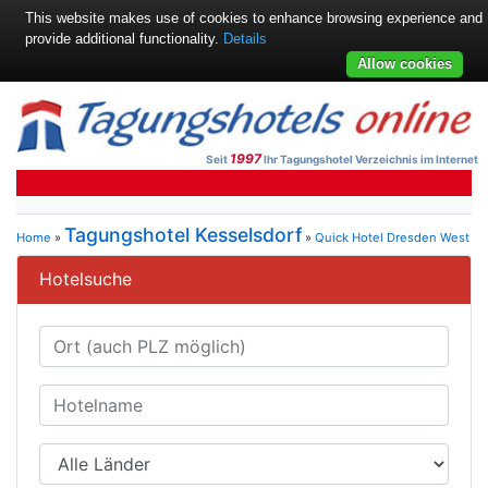
This website makes use of cookies to enhance browsing experience and
provide additional functionality.
Details
Allow cookies
1997
Seit
Ihr Tagungshotel Verzeichnis im Internet
Tagungshotel Kesselsdorf
Home
»
»
Quick Hotel Dresden West
Hotelsuche