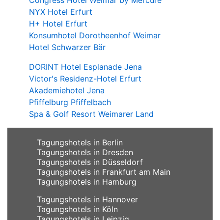
NYX Hotel Erfurt
H+ Hotel Erfurt
Konsumhotel Dorotheenhof Weimar
Hotel Schwarzer Bär
DORINT Hotel Esplanade Jena
Victor's Residenz-Hotel Erfurt
Akademiehotel Jena
Pfiffelburg Pfiffelbach
Spa & Golf Resort Weimarer Land
Tagungshotels in Berlin
Tagungshotels in Dresden
Tagungshotels in Düsseldorf
Tagungshotels in Frankfurt am Main
Tagungshotels in Hamburg
Tagungshotels in Hannover
Tagungshotels in Köln
Tagungshotels in Leipzig