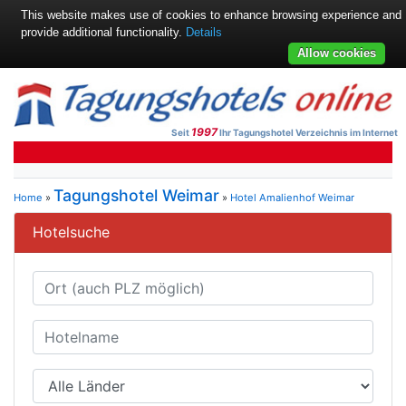
This website makes use of cookies to enhance browsing experience and
provide additional functionality.
Details
Allow cookies
1997
Seit
Ihr Tagungshotel Verzeichnis im Internet
Tagungshotel Weimar
Home
»
»
Hotel Amalienhof Weimar
Hotelsuche