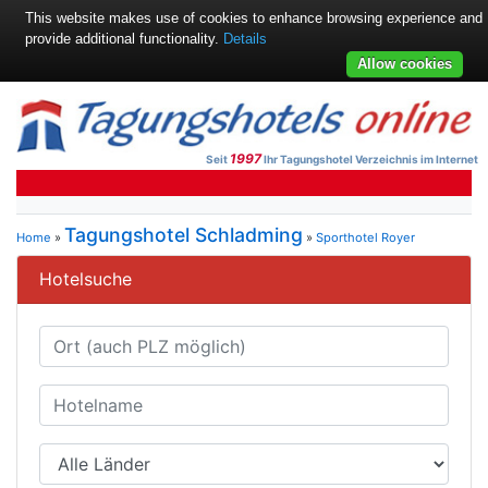
This website makes use of cookies to enhance browsing experience and
provide additional functionality.
Details
Allow cookies
1997
Seit
Ihr Tagungshotel Verzeichnis im Internet
Tagungshotel Schladming
Home
»
»
Sporthotel Royer
Hotelsuche