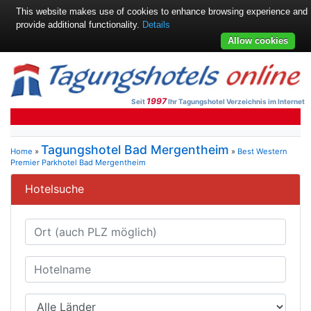
This website makes use of cookies to enhance browsing experience and
provide additional functionality.
Details
Allow cookies
1997
Seit
Ihr Tagungshotel Verzeichnis im Internet
Tagungshotel Bad Mergentheim
Home
»
»
Best Western
Premier Parkhotel Bad Mergentheim
Hotelsuche