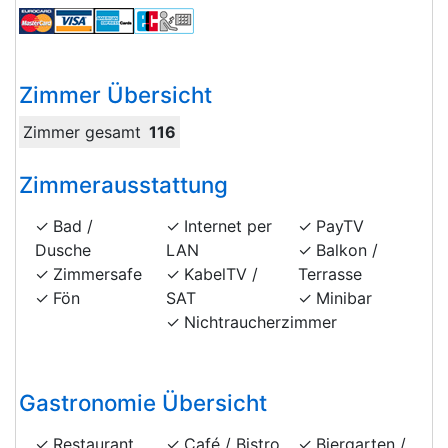
Zimmer Übersicht
Zimmer gesamt
116
Zimmerausstattung
Bad /
Internet per
PayTV
Dusche
LAN
Balkon /
Zimmersafe
KabelTV /
Terrasse
Fön
SAT
Minibar
Nichtraucherzimmer
Gastronomie Übersicht
Restaurant
Café / Bistro
Biergarten /