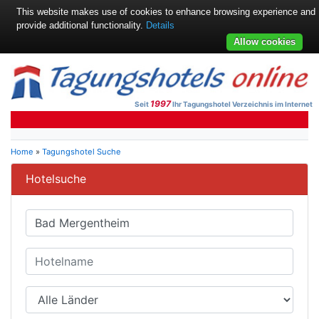
This website makes use of cookies to enhance browsing experience and
provide additional functionality.
Details
Allow cookies
1997
Seit
Ihr Tagungshotel Verzeichnis im Internet
Home
»
Tagungshotel Suche
Hotelsuche