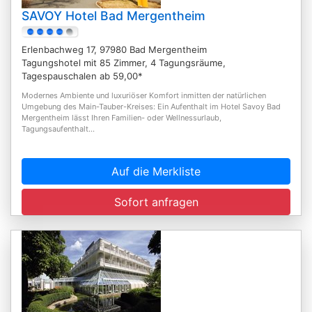
SAVOY Hotel Bad Mergentheim
Erlenbachweg 17, 97980 Bad Mergentheim
Tagungshotel mit 85 Zimmer, 4 Tagungsräume,
Tagespauschalen ab 59,00*
Modernes Ambiente und luxuriöser Komfort inmitten der natürlichen
Umgebung des Main-Tauber-Kreises: Ein Aufenthalt im Hotel Savoy Bad
Mergentheim lässt Ihren Familien- oder Wellnessurlaub,
Tagungsaufenthalt...
Auf die Merkliste
Sofort anfragen