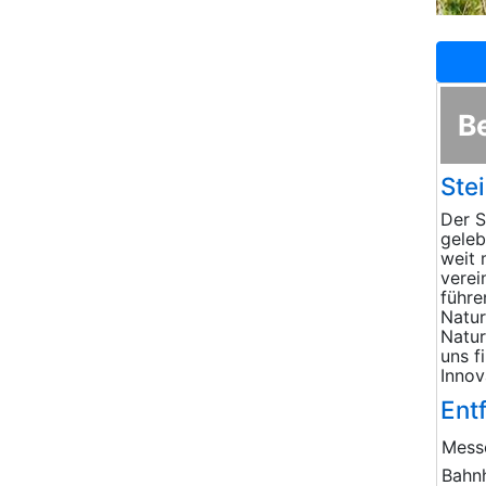
B
Ste
Der S
geleb
weit 
verei
führe
Natur
Natur
uns f
Innov
Ent
Mess
Bahn