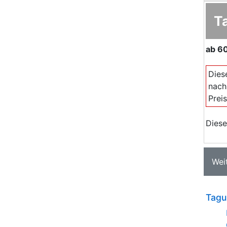
T
ab
6
Dies
nach
Prei
Diese
Wei
Tagu