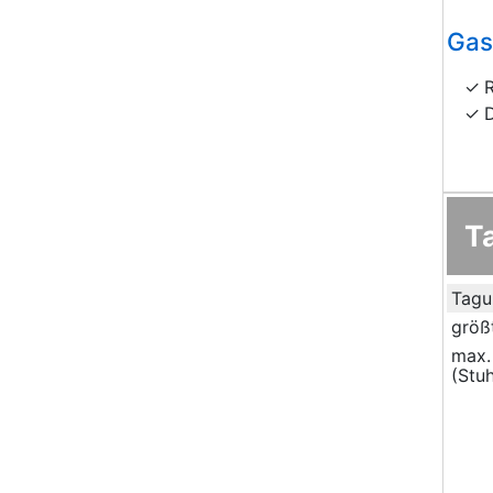
Gas
T
Tagu
größ
max.
(Stuh