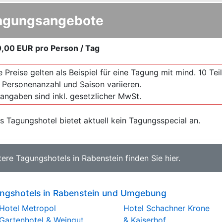
agungsangebote
0,00 EUR
pro Person / Tag
e Preise gelten als Beispiel für eine Tagung mit mind. 10 T
 Personenanzahl und Saison variieren.
sangaben sind inkl. gesetzlicher MwSt.
s Tagungshotel bietet aktuell kein Tagungsspecial an.
tere
Tagungshotels in Rabenstein
finden Sie
hier
.
ngshotels in Rabenstein und Umgebung
Hotel Metropol
Hotel Schachner Krone
Gartenhotel & Weingut
& Kaiserhof