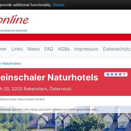
ovide additional functionality.
Details
eichnis im Internet
ner
Links
News
FAQ
AGBs
Impressum
Datenschutz
r Naturhotels
einschaler Naturhotels
h 20, 3203 Rabenstein, Österreich
Steinschaler Naturhotels GmbH)
material stammt vom Hotel und kann urheberrechtlich geschützt sein.