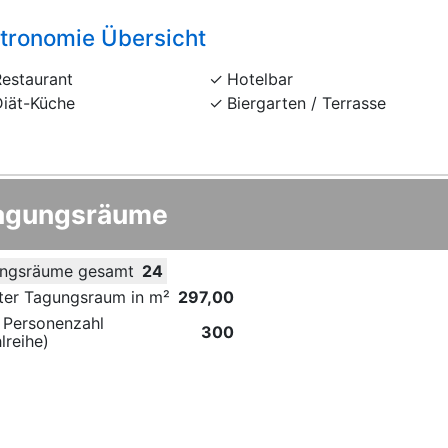
tronomie Übersicht
Restaurant
Hotelbar
Diät-Küche
Biergarten / Terrasse
agungsräume
ngsräume gesamt
24
ter Tagungsraum in m²
297,00
 Personenzahl
300
lreihe)