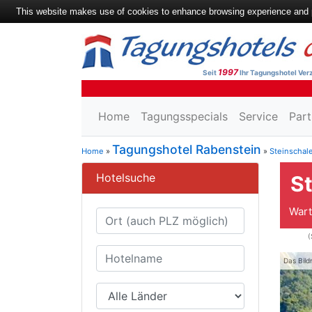
This website makes use of cookies to enhance browsing experience and pr
1997
Seit
Ihr Tagungshotel Verz
Home
Tagungsspecials
Service
Part
Tagungshotel Rabenstein
Home
»
»
Steinschale
Hotelsuche
St
Wart
(
Das Bild