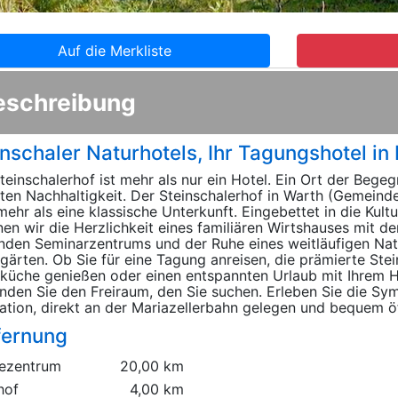
Auf die Merkliste
eschreibung
inschaler Naturhotels, Ihr Tagungshotel in
teinschalerhof ist mehr als nur ein Hotel. Ein Ort der Bege
ten Nachhaltigkeit. Der Steinschalerhof in Warth (Gemeinde
mehr als eine klassische Unterkunft. Eingebettet in die Kultu
nen wir die Herzlichkeit eines familiären Wirtshauses mit de
nden Seminarzentrums und der Ruhe eines weitläufigen Natu
gärten. Ob Sie für eine Tagung anreisen, die prämierte Stei
küche genießen oder einen entspannten Urlaub mit Ihrem 
inden Sie den Freiraum, den Sie suchen. Erleben Sie die Sy
ation, direkt an der Mariazellerbahn gelegen und bequem öf
fernung
ezentrum
20,00 km
hof
4,00 km