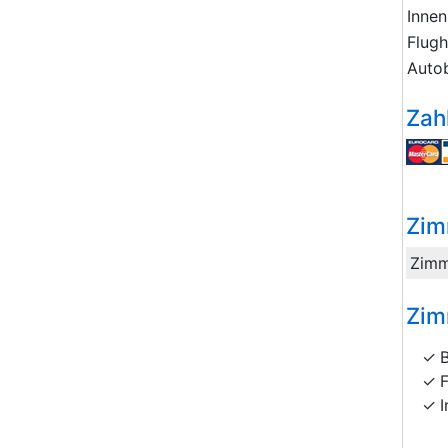
Innen
Flug
Auto
Zah
Zim
Zimm
Zim
I