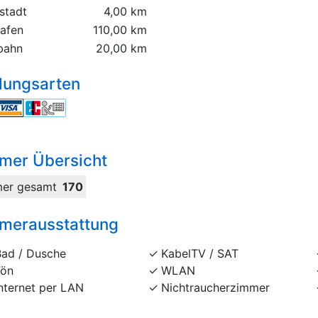
stadt
4,00 km
hafen
110,00 km
bahn
20,00 km
lungsarten
mer Übersicht
er gesamt
170
merausstattung
Bad / Dusche
KabelTV / SAT
Fön
WLAN
nternet per LAN
Nichtraucherzimmer