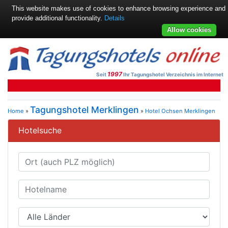
This website makes use of cookies to enhance browsing experience and
provide additional functionality.
Details
Allow cookies
1997
Seit
Ihr Tagungshotel Verzeichnis im Internet
Tagungshotel Merklingen
Home
»
»
Hotel Ochsen Merklingen
Hotelsuche