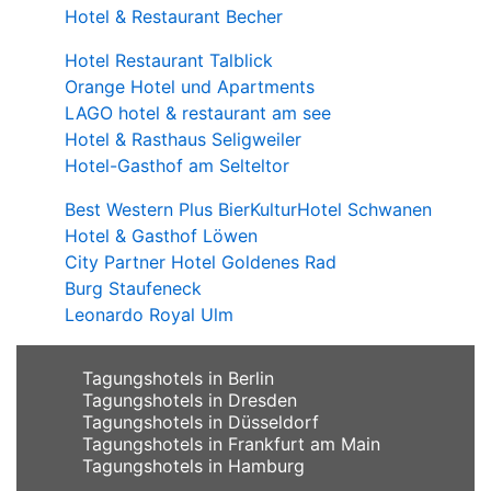
Hotel & Restaurant Becher
Hotel Restaurant Talblick
Orange Hotel und Apartments
LAGO hotel & restaurant am see
Hotel & Rasthaus Seligweiler
Hotel-Gasthof am Selteltor
Best Western Plus BierKulturHotel Schwanen
Hotel & Gasthof Löwen
City Partner Hotel Goldenes Rad
Burg Staufeneck
Leonardo Royal Ulm
Tagungshotels in Berlin
Tagungshotels in Dresden
Tagungshotels in Düsseldorf
Tagungshotels in Frankfurt am Main
Tagungshotels in Hamburg