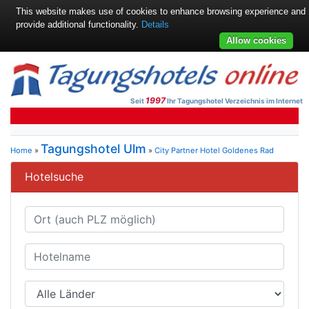
This website makes use of cookies to enhance browsing experience and
provide additional functionality.
Details
Allow cookies
1997
Seit
Ihr Tagungshotel Verzeichnis im Internet
Tagungshotel Ulm
Home
»
»
City Partner Hotel Goldenes Rad
Hotelsuche