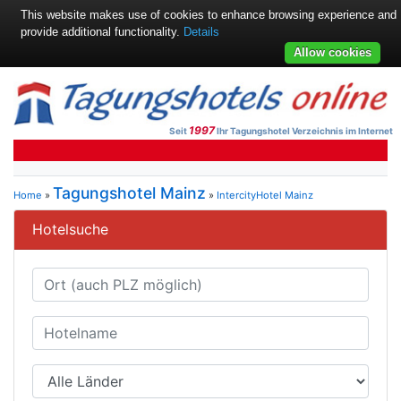
This website makes use of cookies to enhance browsing experience and
provide additional functionality.
Details
Allow cookies
1997
Seit
Ihr Tagungshotel Verzeichnis im Internet
Tagungshotel Mainz
Home
»
»
IntercityHotel Mainz
Hotelsuche