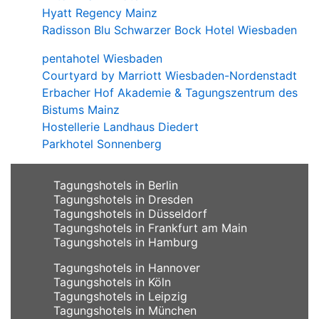
Hyatt Regency Mainz
Radisson Blu Schwarzer Bock Hotel Wiesbaden
pentahotel Wiesbaden
Courtyard by Marriott Wiesbaden-Nordenstadt
Erbacher Hof Akademie & Tagungszentrum des
Bistums Mainz
Hostellerie Landhaus Diedert
Parkhotel Sonnenberg
Tagungshotels in Berlin
Tagungshotels in Dresden
Tagungshotels in Düsseldorf
Tagungshotels in Frankfurt am Main
Tagungshotels in Hamburg
Tagungshotels in Hannover
Tagungshotels in Köln
Tagungshotels in Leipzig
Tagungshotels in München