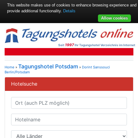
This website makes use of cookies to enhance browsing experience and
provide additional functionality.
Details
Allow cookies
1997
Seit
Ihr Tagungshotel Verzeichnis im Internet
Tagungshotel Potsdam
Home
»
»
Dorint Sanssouci
Berlin/Potsdam
Hotelsuche