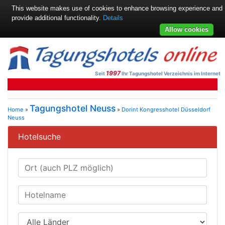
This website makes use of cookies to enhance browsing experience and
provide additional functionality.
Details
Allow cookies
1997
Seit
Ihr Tagungshotel Verzeichnis im Internet
Tagungshotel Neuss
Home
»
»
Dorint Kongresshotel Düsseldorf
Neuss
Hotelsuche