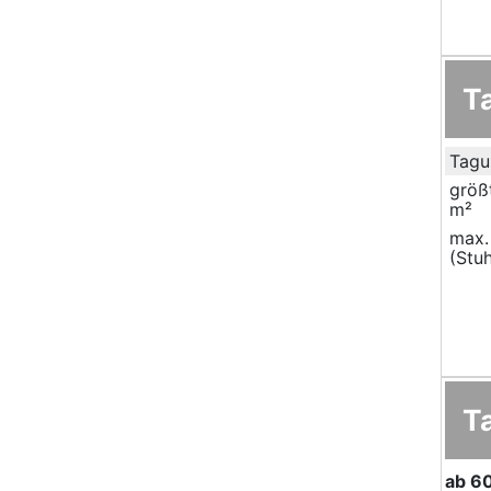
T
Tagu
größ
m²
max.
(Stuh
T
ab
6