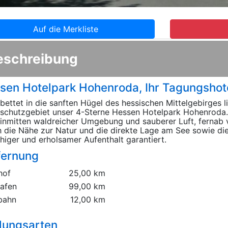
Auf die Merkliste
eschreibung
sen Hotelpark Hohenroda, Ihr Tagungshot
bettet in die sanften Hügel des hessischen Mittelgebirges li
schutzgebiet unser 4-Sterne Hessen Hotelpark Hohenroda.
inmitten waldreicher Umgebung und sauberer Luft, fernab 
 die Nähe zur Natur und die direkte Lage am See sowie die
uhiger und erholsamer Aufenthalt garantiert.
fernung
hof
25,00 km
hafen
99,00 km
bahn
12,00 km
lungsarten