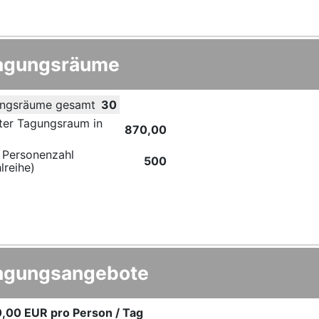
agungsräume
ngsräume gesamt
30
ter Tagungsraum in
870,00
 Personenzahl
500
lreihe)
agungsangebote
0,00 EUR
pro Person / Tag