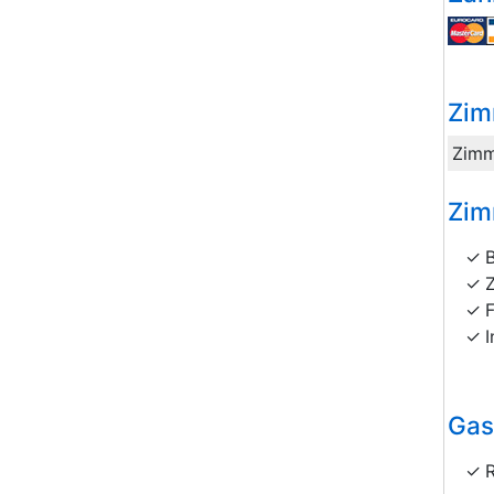
Zim
Zimm
Zim
I
Gas