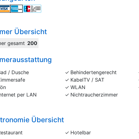
mer Übersicht
er gesamt
200
merausstattung
Bad / Dusche
Behindertengerecht
Zimmersafe
KabelTV / SAT
Fön
WLAN
nternet per LAN
Nichtraucherzimmer
tronomie Übersicht
Restaurant
Hotelbar