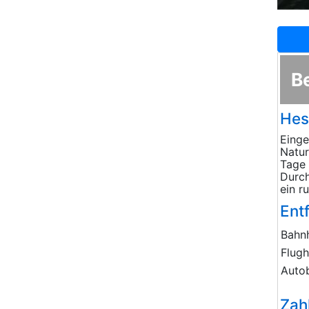
B
Hes
Einge
Natur
Tage 
Durch
ein r
Ent
Bahn
Flug
Auto
Zah