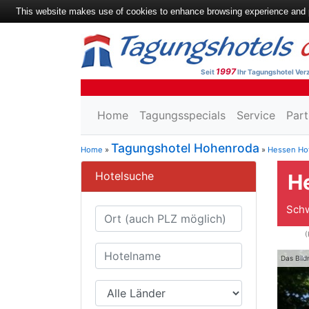
This website makes use of cookies to enhance browsing experience and pr
1997
Seit
Ihr Tagungshotel Verz
Home
Tagungsspecials
Service
Part
Tagungshotel Hohenroda
Home
»
»
Hessen Ho
Hotelsuche
H
Schw
(
Das Bild