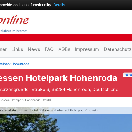
ovide additional functionality.
Details
eichnis im Internet
ner
Links
News
FAQ
AGBs
Impressum
Datenschutz
telpark Hohenroda
essen Hotelpark Hohenroda
arzengrunder Straße 9, 36284 Hohenroda, Deutschland
Hessen Hotelpark Hohenroda GmbH)
material stammt vom Hotel und kann urheberrechtlich geschützt sein.