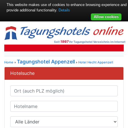
This website makes use of cookies to enhance browsing experience and
provide additional functionality.
Details
Allow cookies
1997
Seit
Ihr Tagungshotel Verzeichnis im Internet
Tagungshotel Appenzell
Home
»
»
Hotel Hecht Appenzell
Hotelsuche