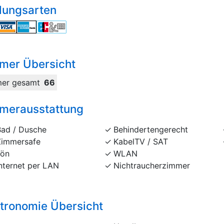
lungsarten
mer Übersicht
er gesamt
66
merausstattung
Bad / Dusche
Behindertengerecht
Zimmersafe
KabelTV / SAT
Fön
WLAN
nternet per LAN
Nichtraucherzimmer
tronomie Übersicht