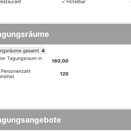
Restaurant
Hotelbar
agungsräume
ngsräume gesamt
4
ter Tagungsraum in
160,00
 Personenzahl
120
lreihe)
agungsangebote