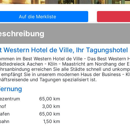
Auf die Merkliste
eschreibung
t Western Hotel de Ville, Ihr Tagungshotel
ommen im Best Western Hotel de Ville - Das Best Western Ho
ädtedreieck Aachen - Köln - Maastricht am Nordhang der Ei
hrsanbindung erreichen Sie alle Städte schnell und unkompl
empfängt Sie in unserem modernen Haus der Business - Kl
äftsreisende und Tagungen spezialisiert ist.
fernung
ezentrum
65,00 km
hof
3,00 km
hafen
65,00 km
bahn
1,50 km