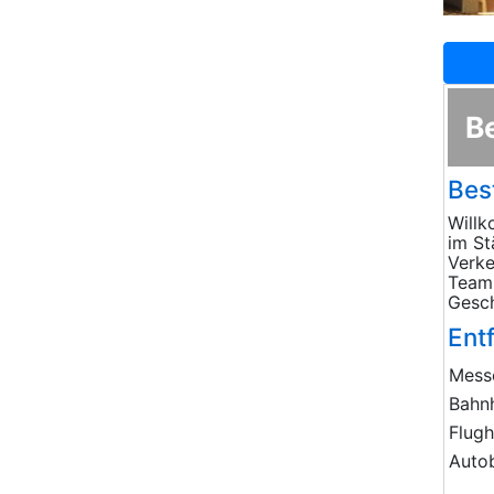
B
Bes
Willk
im St
Verke
Team 
Gesch
Ent
Mess
Bahn
Flug
Auto