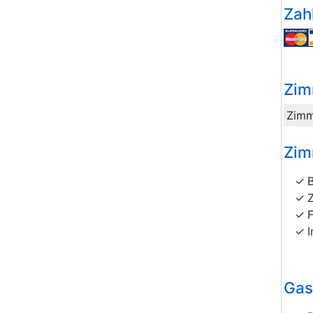
Zah
Zim
Zimm
Zim
I
Gas