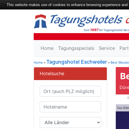
This website makes use of cookies to enhance browsing experience and pr
1997
Seit
Ihr Tagungshotel Verz
Home
Tagungsspecials
Service
Part
Tagungshotel Eschweiler
Home
»
»
Best Wester
Hotelsuche
Be
Düre
(
Das Bild