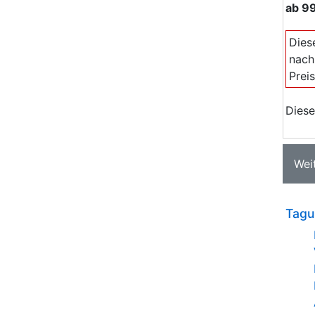
ab
9
Dies
nach
Prei
Diese
Wei
Tagu