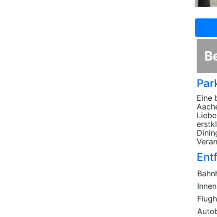
B
Par
Eine 
Aache
Liebe
erstk
Dinin
Veran
Ent
Bahn
Innen
Flug
Auto