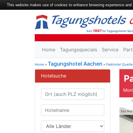
This website makes use of cookies to enhance browsing experience and pr
1997
Seit
Ihr Tagungshotel Verz
Home
Tagungsspecials
Service
Part
Tagungshotel Aachen
Home
»
»
Parkhotel Quell
Hotelsuche
P
Monh
(
Das Bild