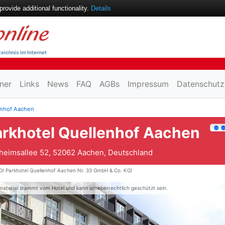
ovide additional functionality.
Details
eichnis im Internet
ner
Links
News
FAQ
AGBs
Impressum
Datenschutz
enhof Aachen
arkhotel Quellenhof Aachen
eimsallee 52, 52062 Aachen, Deutschland
DI Parkhotel Quellenhof Aachen Nr. 33 GmbH & Co. KG)
material stammt vom Hotel und kann urheberrechtlich geschützt sein.