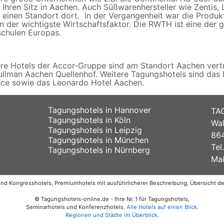
 Ihren Sitz in Aachen. Auch Süßwarenhersteller wie Zentis, 
 einen Standort dort. In der Vergangenheit war die Produk
n der wichtigste Wirtschaftsfaktor. Die RWTH ist eine der 
chulen Europas.
re Hotels der Accor-Gruppe sind am Standort Aachen vertr
ullman Aachen Quellenhof. Weitere Tagungshotels sind das 
ce sowie das Leonardo Hotel Aachen.
Tagungshotels in Hannover
TA
Tagungshotels in Köln
Wal
Tagungshotels in Leipzig
864
n
Tagungshotels in München
Tel
Tagungshotels in Nürnberg
Mai
 und Kongresshotels, Premiumhotels mit ausführlicherer Beschreibung, Übersicht 
© Tagungshotels-online.de - Ihre Nr. 1 für Tagungshotels,
Seminarhotels und Konferenzhotels.
Alle Hotels auf einen Blick
.
Regionen und Städte im Überblick
.