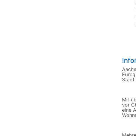
Inf
Aachen
Eureg
Stadt
Mit ü
vor C
eine 
Wohnr
Mehre