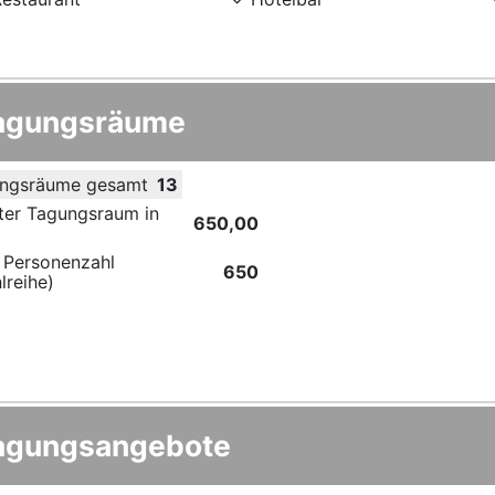
agungsräume
ngsräume gesamt
13
ter Tagungsraum in
650,00
 Personenzahl
650
lreihe)
agungsangebote