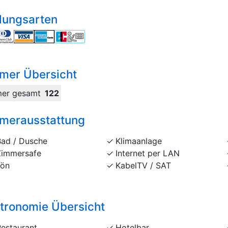
lungsarten
mer Übersicht
er gesamt
122
merausstattung
Bad / Dusche
Klimaanlage
Zimmersafe
Internet per LAN
Fön
KabelTV / SAT
tronomie Übersicht
Restaurant
Hotelbar