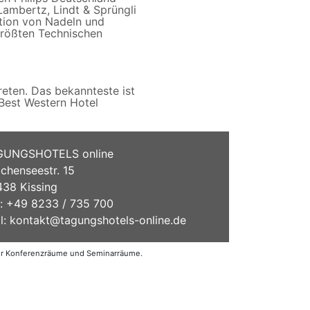
Lambertz, Lindt & Sprüngli
tion von Nadeln und
größten Technischen
eten. Das bekannteste ist
Best Western Hotel
GUNGSHOTELS online
chenseestr. 15
38 Kissing
.: +49 8233 / 735 700
l:
kontakt@tagungshotels-online.de
der Konferenzräume und Seminarräume.