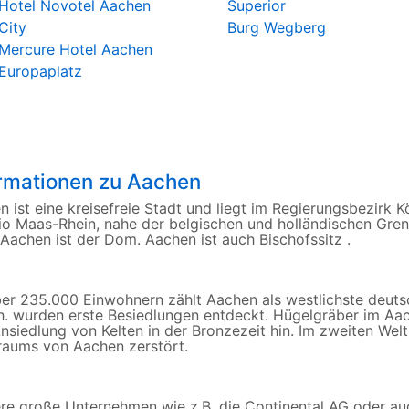
Hotel Novotel Aachen
Superior
City
Burg Wegberg
Mercure Hotel Aachen
Europaplatz
ormationen zu Aachen
 ist eine kreisefreie Stadt und liegt im Regierungsbezirk K
io Maas-Rhein, nahe der belgischen und holländischen Gre
 Aachen ist der Dom. Aachen ist auch Bischofssitz .
ber 235.000 Einwohnern zählt Aachen als westlichste deut
h. wurden erste Besiedlungen entdeckt. Hügelgräber im Aa
Ansiedlung von Kelten in der Bronzezeit hin. Im zweiten We
aums von Aachen zerstört.
re große Unternehmen wie z.B. die Continental AG oder au