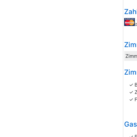
Zah
Zim
Zimm
Zim
Gas