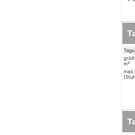
T
Tagu
größ
m²
max.
(Stuh
T