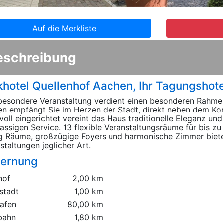
Auf die Merkliste
eschreibung
khotel Quellenhof Aachen, Ihr Tagungshote
besondere Veranstaltung verdient einen besonderen Rahmen
n empfängt Sie im Herzen der Stadt, direkt neben dem Ko
voll eingerichtet vereint das Haus traditionelle Eleganz u
lassigen Service. 13 flexible Veranstaltungsräume für bis z
g Räume, großzügige Foyers und harmonische Zimmer bieten
staltungen jeglicher Art.
fernung
hof
2,00 km
stadt
1,00 km
hafen
80,00 km
bahn
1,80 km