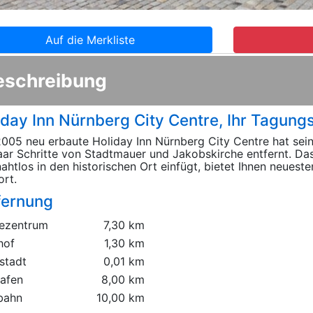
Auf die Merkliste
eschreibung
iday Inn Nürnberg City Centre, Ihr Tagung
005 neu erbaute Holiday Inn Nürnberg City Centre hat seine
aar Schritte von Stadtmauer und Jakobskirche entfernt. D
nahtlos in den historischen Ort einfügt, bietet Ihnen neues
rt.
fernung
ezentrum
7,30 km
hof
1,30 km
stadt
0,01 km
hafen
8,00 km
bahn
10,00 km