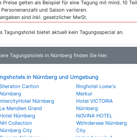
e Preise gelten als Beispiel für eine Tagung mit mind. 10 T
 Personenanzahl und Saison variieren.
sangaben sind inkl. gesetzlicher MwSt.
s Tagungshotel bietet aktuell kein Tagungsspecial an.
tere
Tagungshotels in Nürnberg
finden Sie
hier
.
ngshotels in Nürnberg und Umgebung
Sheraton Carlton
Ringhotel Loew's
Nürnberg
Merkur
IntercityHotel Nürnberg
Hotel VICTORIA
Le Meridien Grand
Nürnberg
Hotel Nürnberg
NOVINA HOTEL
NH Collection
Wöhrdersee Nürnberg
Nürnberg City
City