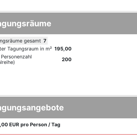
agungsräume
ngsräume gesamt
7
ter Tagungsraum in m²
195,00
 Personenzahl
200
lreihe)
agungsangebote
,00 EUR
pro Person / Tag