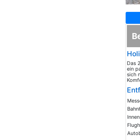
B
Hol
Das 2
ein p
sich 
Komfo
Ent
Mess
Bahn
Innen
Flug
Auto