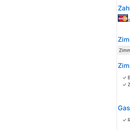
Zah
Zim
Zimm
Zim
Gas