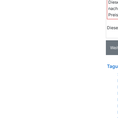
Dies
nach
Prei
Diese
Wei
Tagu