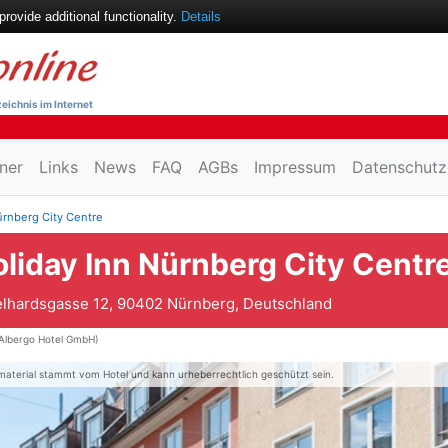
ovide additional functionality.
Details
eichnis im Internet
ner
Links
News
FAQ
AGBs
Impressum
Datenschutz
ürnberg City Centre
liday Inn Nürnberg City Centr
lhardsgasse 12, 90402 Nürnberg, Deutschland
Albergo Hotel GmbH)
material stammt vom Hotel und kann urheberrechtlich geschützt sein.