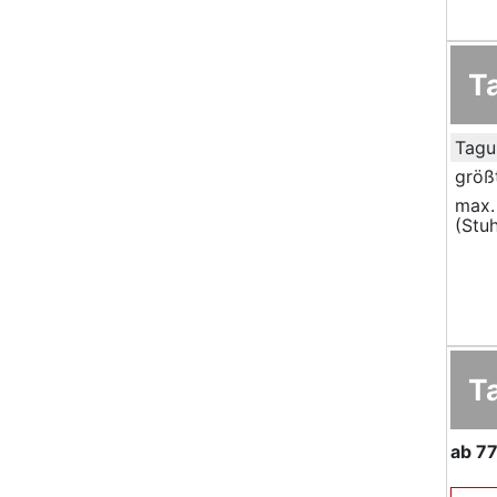
T
Tagu
größ
max.
(Stuh
T
ab
77