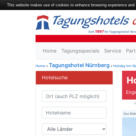
This website makes use of cookies to enhance browsing experience and pr
1997
Seit
Ihr Tagungshotel Verz
Home
Tagungsspecials
Service
Part
Tagungshotel Nürnberg
Home
»
»
Holiday Inn N
Hotelsuche
Ho
Enge
(
Das Bild