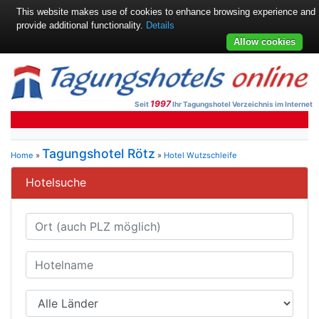
This website makes use of cookies to enhance browsing experience and
provide additional functionality.
Details
Allow cookies
1997
Seit
Ihr Tagungshotel Verzeichnis im Internet
Tagungshotel Rötz
Home
»
»
Hotel Wutzschleife
Hotelsuche