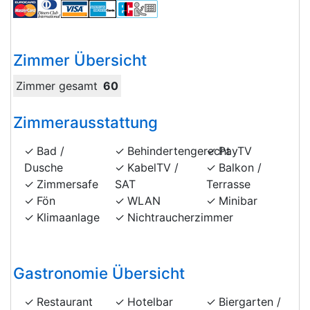
Zimmer Übersicht
Zimmer gesamt
60
Zimmerausstattung
Bad /
Behindertengerecht
PayTV
Dusche
KabelTV /
Balkon /
Zimmersafe
SAT
Terrasse
Fön
WLAN
Minibar
Klimaanlage
Nichtraucherzimmer
Gastronomie Übersicht
Restaurant
Hotelbar
Biergarten /