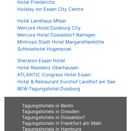
Hotel Friederichs
Holiday Inn Essen City Centre
Hotel Landhaus Milser
Mercure Hotel Duisburg City
Mercure Hotel Düsseldorf Ratingen
Mintrops Stadt Hotel Margarethenhöhe
Schlosshotel Hugenpoet
Sheraton Essen Hotel
Hotel Residenz Oberhausen
ATLANTIC Congress Hotel Essen
Hotel & Restaurant Eurohof Landhof am See
BEW-Tagungshotel Duisburg
Tagungshotels in Berlin
Tagungshotels in Dresden
Tagungshotels in Düsseldorf
Tagungshotels in Frankfurt am Main
Tagungshotels in Hamburg