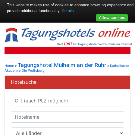
This website makes use of cookies to enhance browsing experience and
provide additional functionality.
Details
Allow cookies
1997
Seit
Ihr Tagungshotel Verzeichnis im Internet
Tagungshotel Mülheim an der Ruhr
Home
»
»
Katholische
Akademie Die Wolfsburg
Hotelsuche