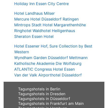
Holiday Inn Essen City Centre
Hotel Landhaus Milser
Mercure Hotel Düsseldorf Ratingen
Mintrops Stadt Hotel Margarethenhöhe
Ringhotel Waldhotel Heiligenhaus
Sheraton Essen Hotel
Hotel Essener Hof, Sure Collection by Best
Western
Wyndham Garden Düsseldorf Mettmann
Katholische Akademie Die Wolfsburg
ATLANTIC Congress Hotel Essen
Van der Valk Airporthotel Düsseldorf
Tagungshotels in Berlin
Tagungshotels in Dresden
Tagungshotels in Düsseldorf
Tagungshotels in Frankfurt am Main