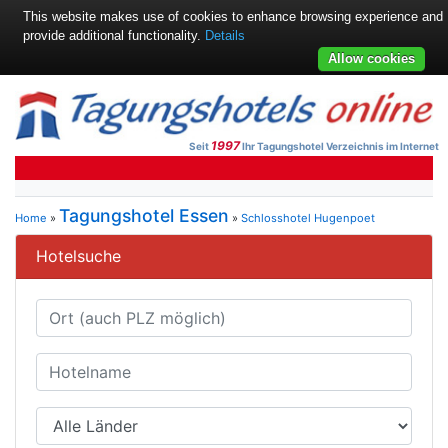
This website makes use of cookies to enhance browsing experience and
provide additional functionality.
Details
Allow cookies
1997
Seit
Ihr Tagungshotel Verzeichnis im Internet
Tagungshotel Essen
Home
»
»
Schlosshotel Hugenpoet
Hotelsuche