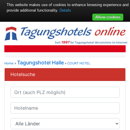
This website makes use of cookies to enhance browsing experience and
provide additional functionality.
Details
Allow cookies
1997
Seit
Ihr Tagungshotel Verzeichnis im Internet
Tagungshotel Halle
Home
»
»
COURT HOTEL
Hotelsuche