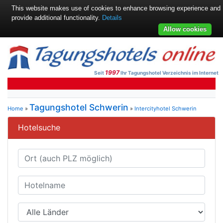
This website makes use of cookies to enhance browsing experience and
provide additional functionality.
Details
Allow cookies
1997
Seit
Ihr Tagungshotel Verzeichnis im Internet
Tagungshotel Schwerin
Home
»
»
Intercityhotel Schwerin
Hotelsuche