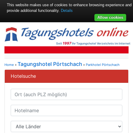
This website makes use of cookies to enhance browsing experience and
provide additional functionality.
Details
Allow cookies
1997
Seit
Ihr Tagungshotel Verzeichnis im Internet
Tagungshotel Pörtschach
Home
»
»
Parkhotel Pörtschach
Hotelsuche