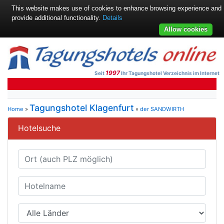
This website makes use of cookies to enhance browsing experience and
provide additional functionality.
Details
Allow cookies
1997
Seit
Ihr Tagungshotel Verzeichnis im Internet
Tagungshotel Klagenfurt
Home
»
»
der SANDWIRTH
Hotelsuche