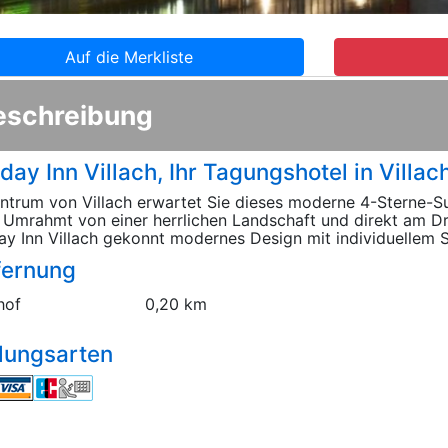
Auf die Merkliste
eschreibung
day Inn Villach, Ihr Tagungshotel in Villac
ntrum von Villach erwartet Sie dieses moderne 4-Sterne-Su
 Umrahmt von einer herrlichen Landschaft und direkt am Dr
ay Inn Villach gekonnt modernes Design mit individuellem S
fernung
hof
0,20 km
lungsarten