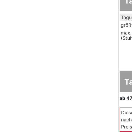
T
Tagu
größ
max.
(Stuh
T
ab
47
Dies
nach
Prei