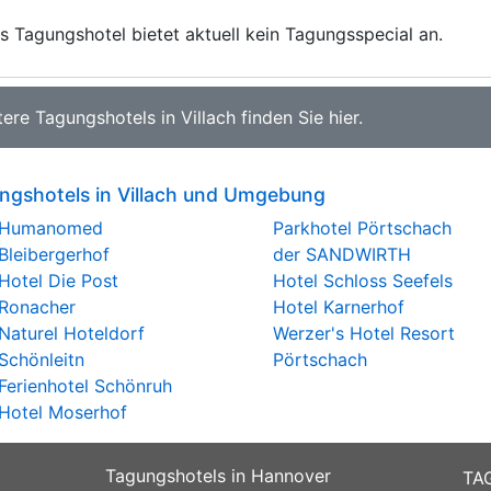
s Tagungshotel bietet aktuell kein Tagungsspecial an.
tere
Tagungshotels in Villach
finden Sie
hier
.
ngshotels in Villach und Umgebung
Humanomed
Parkhotel Pörtschach
Bleibergerhof
der SANDWIRTH
Hotel Die Post
Hotel Schloss Seefels
Ronacher
Hotel Karnerhof
Naturel Hoteldorf
Werzer's Hotel Resort
Schönleitn
Pörtschach
Ferienhotel Schönruh
Hotel Moserhof
Tagungshotels in Hannover
TA