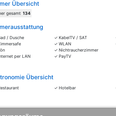
mer Übersicht
er gesamt
134
merausstattung
Bad / Dusche
KabelTV / SAT
Zimmersafe
WLAN
Fön
Nichtraucherzimmer
nternet per LAN
PayTV
tronomie Übersicht
Restaurant
Hotelbar