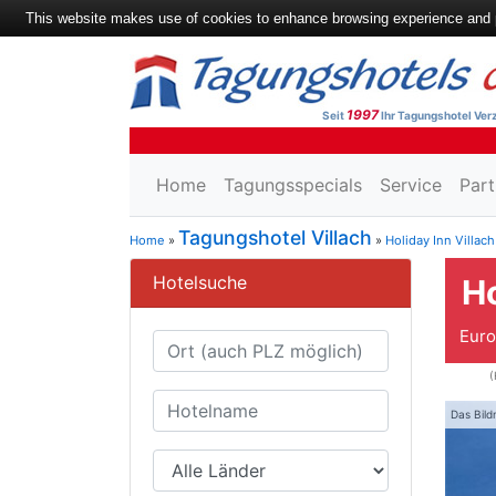
This website makes use of cookies to enhance browsing experience and pr
1997
Seit
Ihr Tagungshotel Verz
Home
Tagungsspecials
Service
Part
Tagungshotel Villach
Home
»
»
Holiday Inn Villach
Hotelsuche
Ho
Euro
(
Das Bild