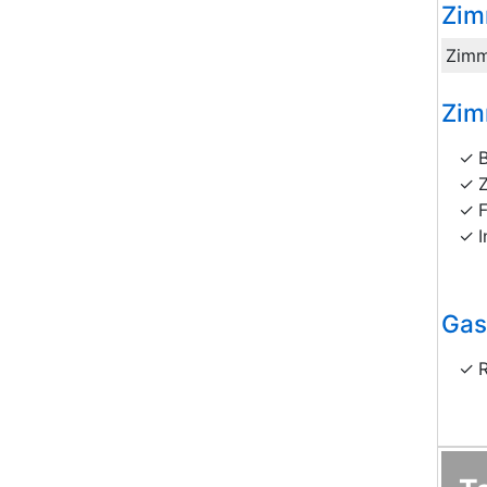
Zim
Zimm
Zim
I
Gas