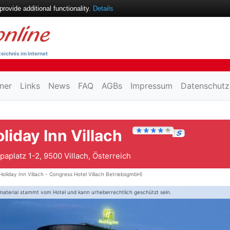
ovide additional functionality.
Details
eichnis im Internet
ner
Links
News
FAQ
AGBs
Impressum
Datenschutz
liday Inn Villach
paplatz 1-2, 9500 Villach, Österreich
Holiday Inn Villach - Congress Hotel Villach BetriebsgmbH)
material stammt vom Hotel und kann urheberrechtlich geschützt sein.