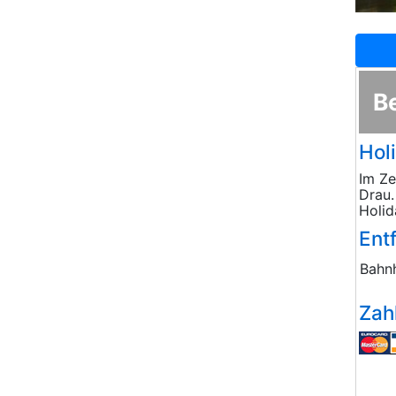
B
Holi
Im Ze
Drau.
Holid
Ent
Bahn
Zah