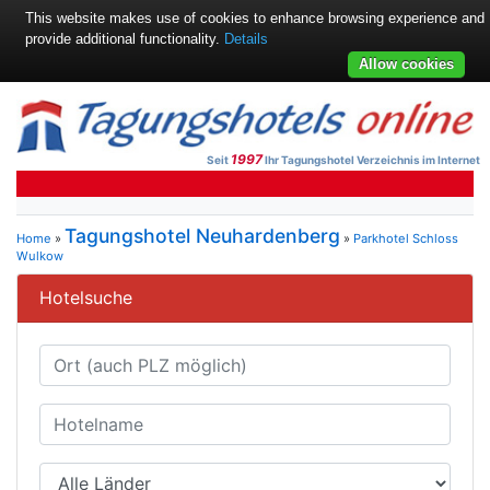
This website makes use of cookies to enhance browsing experience and
provide additional functionality.
Details
Allow cookies
1997
Seit
Ihr Tagungshotel Verzeichnis im Internet
Tagungshotel Neuhardenberg
Home
»
»
Parkhotel Schloss
Wulkow
Hotelsuche