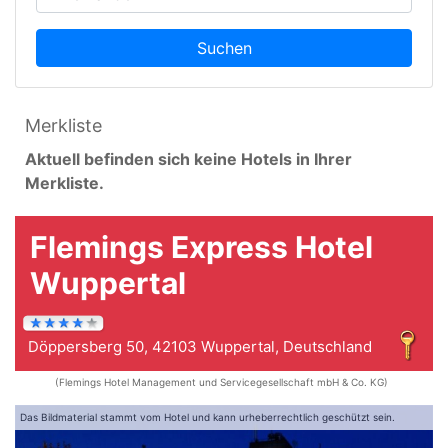
Suchen
Merkliste
Aktuell befinden sich keine Hotels in Ihrer
Merkliste.
Flemings Express Hotel
Wuppertal
Döppersberg 50, 42103 Wuppertal, Deutschland
(Flemings Hotel Management und Servicegesellschaft mbH & Co. KG)
Das Bildmaterial stammt vom Hotel und kann urheberrechtlich geschützt sein.