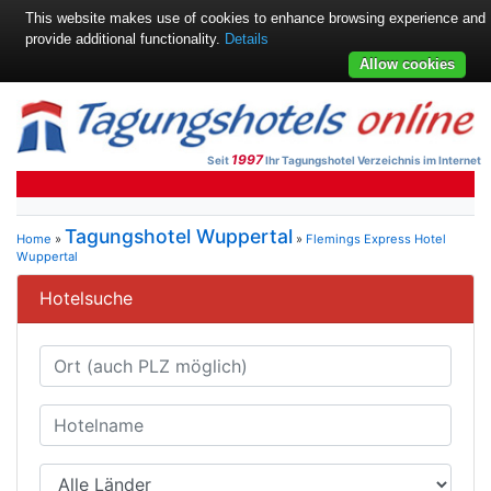
This website makes use of cookies to enhance browsing experience and
provide additional functionality.
Details
Allow cookies
1997
Seit
Ihr Tagungshotel Verzeichnis im Internet
Tagungshotel Wuppertal
Home
»
»
Flemings Express Hotel
Wuppertal
Hotelsuche