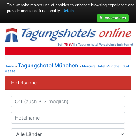
This website makes use of cookies to enhance browsing experience and
provide additional functionality.
Details
Allow cookies
1997
Seit
Ihr Tagungshotel Verzeichnis im Internet
Tagungshotel München
Home
»
»
Mercure Hotel München Süd
Messe
Hotelsuche