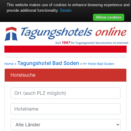
This website makes use of cookies to enhance browsing experience and
provide additional functionality.
Details
Allow cookies
1997
Seit
Ihr Tagungshotel Verzeichnis im Internet
Tagungshotel Bad Soden
Home
»
»
H+ Hotel Bad Soden
Hotelsuche