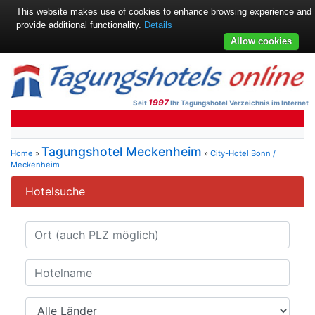
This website makes use of cookies to enhance browsing experience and
provide additional functionality.
Details
Allow cookies
1997
Seit
Ihr Tagungshotel Verzeichnis im Internet
Tagungshotel Meckenheim
Home
»
»
City-Hotel Bonn /
Meckenheim
Hotelsuche