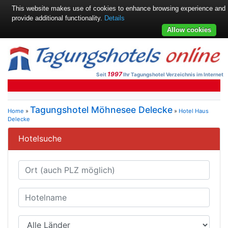
This website makes use of cookies to enhance browsing experience and
provide additional functionality.
Details
Allow cookies
1997
Seit
Ihr Tagungshotel Verzeichnis im Internet
Tagungshotel Möhnesee Delecke
Home
»
»
Hotel Haus
Delecke
Hotelsuche