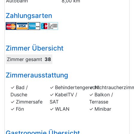
Autobahn
8,00 km
Zahlungsarten
Zimmer Übersicht
Zimmer gesamt
38
Zimmerausstattung
Bad /
Behindertengerecht
Nichtraucherzim
Dusche
KabelTV /
Balkon /
Zimmersafe
SAT
Terrasse
Fön
WLAN
Minibar
Gastronomie Übersicht