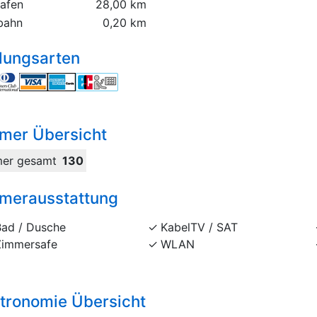
hafen
28,00 km
bahn
0,20 km
lungsarten
mer Übersicht
er gesamt
130
merausstattung
Bad / Dusche
KabelTV / SAT
Zimmersafe
WLAN
tronomie Übersicht