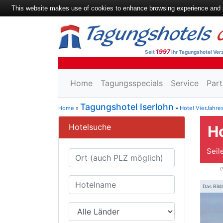
This website makes use of cookies to enhance browsing experience and pr
1997
Seit
Ihr Tagungshotel Verz
Home
Tagungsspecials
Service
Part
Tagungshotel Iserlohn
Home
»
»
Hotel VierJahre
Hotelsuche
Ho
Seil
(
Das Bild