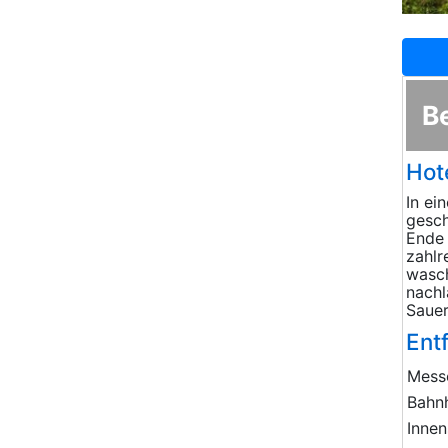
B
Hot
In ei
gesch
Ende 
zahlr
wasch
nachl
Sauer
Ent
Mess
Bahn
Innen