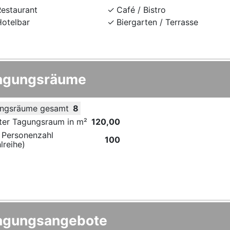
Restaurant
Café / Bistro
Hotelbar
Biergarten / Terrasse
agungsräume
ngsräume gesamt
8
ter Tagungsraum in m²
120,00
 Personenzahl
100
lreihe)
agungsangebote