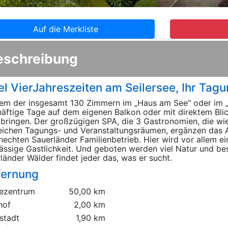
Auf die Merkliste
eschreibung
el VierJahreszeiten am Seilersee, Ihr Tagu
nem der insgesamt 130 Zimmern im „Haus am See“ oder im 
äftige Tage auf dem eigenen Balkon oder mit direktem Bli
bringen. Der großzügigen SPA, die 3 Gastronomien, die wi
eichen Tagungs- und Veranstaltungsräumen, ergänzen das 
echten Sauerländer Familienbetrieb. Hier wird vor allem ein
ässige Gastlichkeit. Und geboten werden viel Natur und bes
länder Wälder findet jeder das, was er sucht.
fernung
ezentrum
50,00 km
hof
2,00 km
stadt
1,90 km