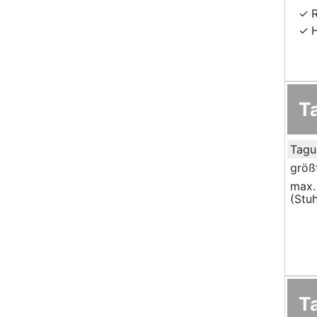
T
Tagu
größ
max.
(Stuh
T