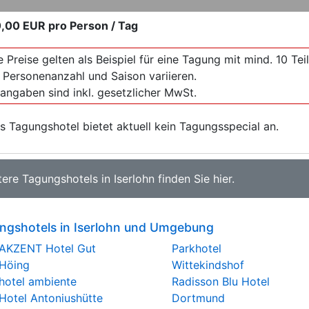
,00 EUR
pro Person / Tag
e Preise gelten als Beispiel für eine Tagung mit mind. 10 T
 Personenanzahl und Saison variieren.
sangaben sind inkl. gesetzlicher MwSt.
s Tagungshotel bietet aktuell kein Tagungsspecial an.
tere
Tagungshotels in Iserlohn
finden Sie
hier
.
ngshotels in Iserlohn und Umgebung
AKZENT Hotel Gut
Parkhotel
Höing
Wittekindshof
hotel ambiente
Radisson Blu Hotel
Hotel Antoniushütte
Dortmund