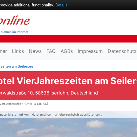
ovide additional functionality.
Details
eichnis im Internet
ner
Links
News
FAQ
AGBs
Impressum
Datenschutz
szeiten am Seilersee
tel VierJahreszeiten am Seile
erwaldstraße 10, 58636 Iserlohn, Deutschland
VierJahreszeiten GmbH & Co. KG)
material stammt vom Hotel und kann urheberrechtlich geschützt sein.