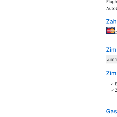
Flug
Auto
Zah
Zim
Zimm
Zim
Gas