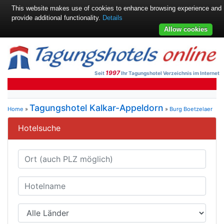
This website makes use of cookies to enhance browsing experience and
provide additional functionality.
Details
Allow cookies
1997
Seit
Ihr Tagungshotel Verzeichnis im Internet
Tagungshotel Kalkar-Appeldorn
Home
»
»
Burg Boetzelaer
Hotelsuche