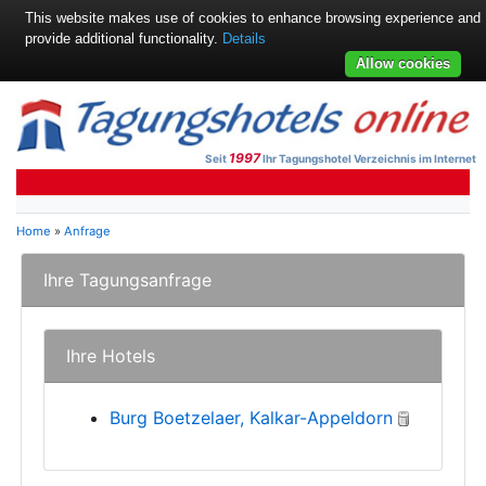
This website makes use of cookies to enhance browsing experience and
provide additional functionality.
Details
Allow cookies
1997
Seit
Ihr Tagungshotel Verzeichnis im Internet
Home
»
Anfrage
Ihre Tagungsanfrage
Ihre Hotels
Burg Boetzelaer, Kalkar-Appeldorn