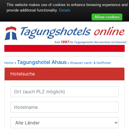
This website makes use of cookies to enhance browsing experience and
provide additional functionality.
Details
Allow cookies
1997
Seit
Ihr Tagungshotel Verzeichnis im Internet
Tagungshotel Ahaus
Home
»
»
Ahauser Land- & Golfhotel
Hotelsuche