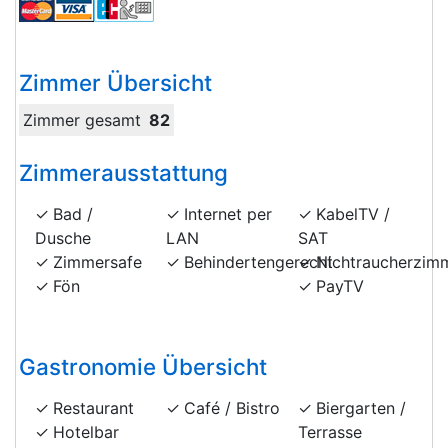
Zimmer Übersicht
Zimmer gesamt
82
Zimmerausstattung
Bad /
Internet per
KabelTV /
Dusche
LAN
SAT
Zimmersafe
Behindertengerecht
Nichtraucherzim
Fön
PayTV
Gastronomie Übersicht
Restaurant
Café / Bistro
Biergarten /
Hotelbar
Terrasse