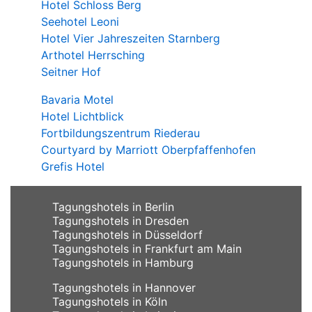
Hotel Schloss Berg
Seehotel Leoni
Hotel Vier Jahreszeiten Starnberg
Arthotel Herrsching
Seitner Hof
Bavaria Motel
Hotel Lichtblick
Fortbildungszentrum Riederau
Courtyard by Marriott Oberpfaffenhofen
Grefis Hotel
Tagungshotels in Berlin
Tagungshotels in Dresden
Tagungshotels in Düsseldorf
Tagungshotels in Frankfurt am Main
Tagungshotels in Hamburg
Tagungshotels in Hannover
Tagungshotels in Köln