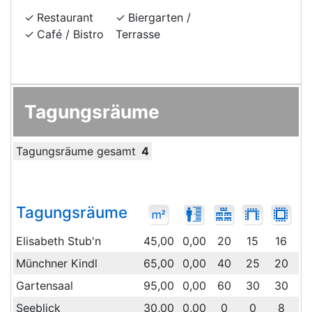
Restaurant
Biergarten /
Café / Bistro
Terrasse
Tagungsräume
Tagungsräume gesamt
4
Tagungsräume
Elisabeth Stub'n
45,00
0,00
20
15
16
3
Münchner Kindl
65,00
0,00
40
25
20
5
Gartensaal
95,00
0,00
60
30
30
1
Seeblick
30,00
0,00
0
0
8