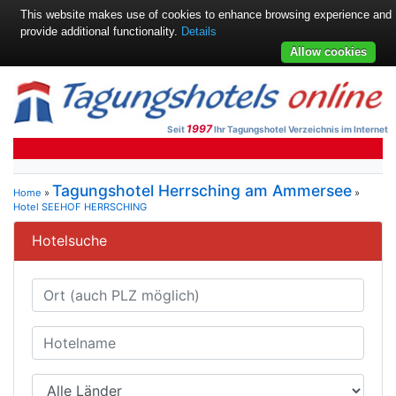
This website makes use of cookies to enhance browsing experience and
provide additional functionality.
Details
Allow cookies
1997
Seit
Ihr Tagungshotel Verzeichnis im Internet
Tagungshotel Herrsching am Ammersee
Home
»
»
Hotel SEEHOF HERRSCHING
Hotelsuche